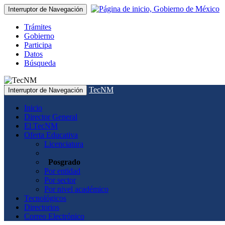
Interruptor de Navegación
Trámites
Gobierno
Participa
Datos
Búsqueda
TecNM
Interruptor de Navegación
Inicio
Director General
El TecNM
Oferta Educativa
Licenciatura
Posgrado
Por entidad
Por sector
Por nivel académico
Tecnológicos
Directorios
Correo Electrónico