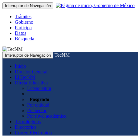
Interruptor de Navegación
Trámites
Gobierno
Participa
Datos
Búsqueda
TecNM
Interruptor de Navegación
Inicio
Director General
El TecNM
Oferta Educativa
Licenciatura
Posgrado
Por entidad
Por sector
Por nivel académico
Tecnológicos
Directorios
Correo Electrónico