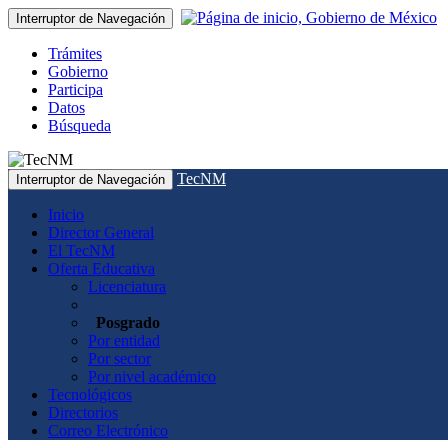
Interruptor de Navegación
Trámites
Gobierno
Participa
Datos
Búsqueda
TecNM
Interruptor de Navegación
Inicio
Director General
El TecNM
Oferta Educativa
Licenciatura
Posgrado
Por entidad
Por sector
Por nivel académico
Tecnológicos
Directorios
Correo Electrónico