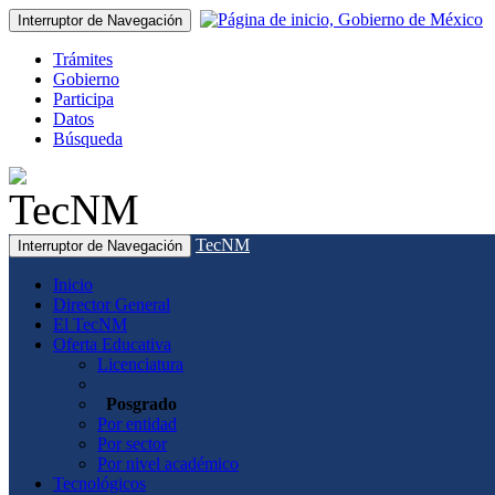
Interruptor de Navegación
Trámites
Gobierno
Participa
Datos
Búsqueda
TecNM
Interruptor de Navegación
Inicio
Director General
El TecNM
Oferta Educativa
Licenciatura
Posgrado
Por entidad
Por sector
Por nivel académico
Tecnológicos