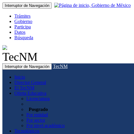
Interruptor de Navegación
Trámites
Gobierno
Participa
Datos
Búsqueda
TecNM
Interruptor de Navegación
Inicio
Director General
El TecNM
Oferta Educativa
Licenciatura
Posgrado
Por entidad
Por sector
Por nivel académico
Tecnológicos