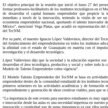
El objetivo principal de la reunión que inició el lunes 27 del pres
formar profesores-facilitadores de los institutos tecnológicos en el
de desarrollar el capital humano emprendedor que propicie la t
inmediato a través de la innovación, teniendo la visión de ser u
ecosistema emprendedor nacional, aportando el talento innovador d
México”, mencionó Vega Platas, que acudió en representación del m
del TecNM.
Por su parte, el maestro Ignacio López Valdovinos, director del Tec
del fortalecimiento del emprendedurismo en todos los institutos ads
la afinidad con el estado de Guanajuato en materia con el impuls
investigación y el desarrollo tecnológico.
López Valdovinos dijo que la sociedad y la educación superior son i
desarrollan el área tecnológica, productiva y social y sobre todo la 
Modelo de Talento Emprendedor cobra vigencia”.
El Modelo Talento Emprendedor del TecNM se basa en actividades y
emprendedor dentro de la comunidad estudiantil de los institutos tecn
primeros semestres en las actividades académicas y de formación en
emprendimiento y generación de ideas creativas viables, para que se 
“La importancia de este evento para nuestros estudiantes es muy signif
e innovación desde las aulas es una necesidad imperiosa en nuestro p
innovación y creatividad son de suma importancia ya que ellos serán