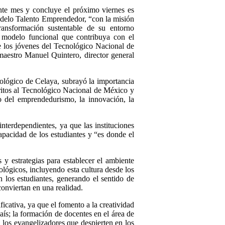
ente mes y concluye el próximo viernes es
 Modelo Talento Emprendedor, “con la misión
ransformación sustentable de su entorno
n modelo funcional que contribuya con el
e los jóvenes del Tecnológico Nacional de
aestro Manuel Quintero, director general
nológico de Celaya, subrayó la importancia
critos al Tecnológico Nacional de México y
o del emprendedurismo, la innovación, la
nterdependientes, ya que las instituciones
capacidad de los estudiantes y “es donde el
 estrategias para establecer el ambiente
ológicos, incluyendo esta cultura desde los
 los estudiantes, generando el sentido de
conviertan en una realidad.
icativa, ya que el fomento a la creatividad
aís; la formación de docentes en el área de
 los evangelizadores que despierten en los