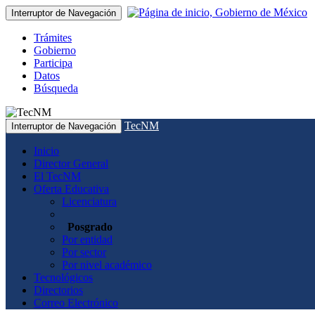
Interruptor de Navegación
Trámites
Gobierno
Participa
Datos
Búsqueda
TecNM
Interruptor de Navegación
Inicio
Director General
El TecNM
Oferta Educativa
Licenciatura
Posgrado
Por entidad
Por sector
Por nivel académico
Tecnológicos
Directorios
Correo Electrónico