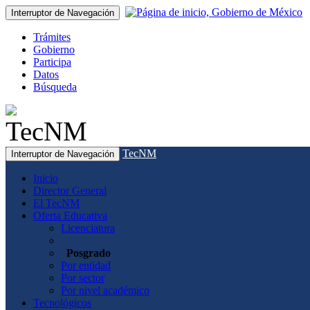
Interruptor de Navegación
Trámites
Gobierno
Participa
Datos
Búsqueda
TecNM
Interruptor de Navegación
Inicio
Director General
El TecNM
Oferta Educativa
Licenciatura
Posgrado
Por entidad
Por sector
Por nivel académico
Tecnológicos