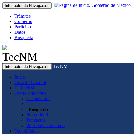
Interruptor de Navegación
Trámites
Gobierno
Participa
Datos
Búsqueda
TecNM
Interruptor de Navegación
Inicio
Director General
El TecNM
Oferta Educativa
Licenciatura
Posgrado
Por entidad
Por sector
Por nivel académico
Tecnológicos