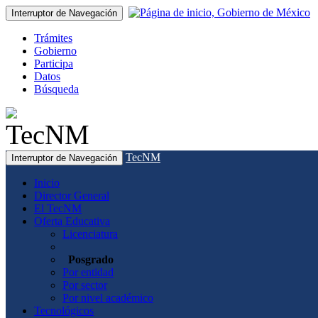
Interruptor de Navegación
Trámites
Gobierno
Participa
Datos
Búsqueda
TecNM
Interruptor de Navegación
Inicio
Director General
El TecNM
Oferta Educativa
Licenciatura
Posgrado
Por entidad
Por sector
Por nivel académico
Tecnológicos