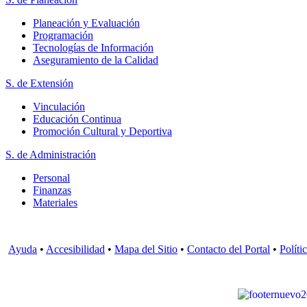
Planeación y Evaluación
Programación
Tecnologías de Información
Aseguramiento de la Calidad
S. de Extensión
Vinculación
Educación Continua
Promoción Cultural y Deportiva
S. de Administración
Personal
Finanzas
Materiales
Ayuda
•
Accesibilidad
•
Mapa del Sitio
•
Contacto del Portal
•
Políti