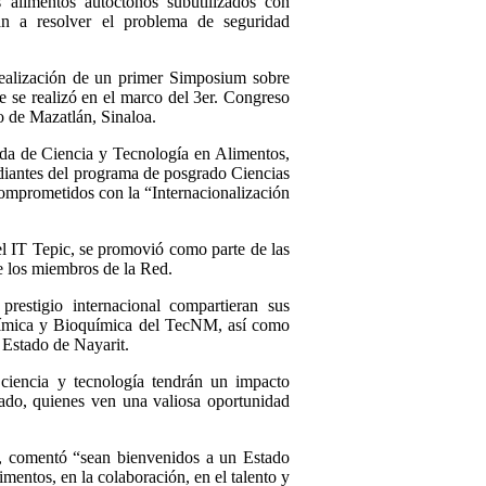
 alimentos autóctonos subutilizados con
yan a resolver el problema de seguridad
realización de un primer Simposium sobre
e se realizó en el marco del 3er. Congreso
o de Mazatlán, Sinaloa.
ada de Ciencia y Tecnología en Alimentos,
tudiantes del programa de posgrado Ciencias
 comprometidos con la “Internacionalización
el IT Tepic, se promovió como parte de las
e los miembros de la Red.
prestigio internacional compartieran sus
 Química y Bioquímica del TecNM, así como
l Estado de Nayarit.
 ciencia y tecnología tendrán un impacto
rado, quienes ven una valiosa oportunidad
el, comentó “sean bienvenidos a un Estado
mentos, en la colaboración, en el talento y