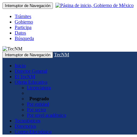
Interruptor de Navegación
Trámites
Gobierno
Participa
Datos
Búsqueda
TecNM
Interruptor de Navegación
Inicio
Director General
El TecNM
Oferta Educativa
Licenciatura
Posgrado
Por entidad
Por sector
Por nivel académico
Tecnológicos
Directorios
Correo Electrónico