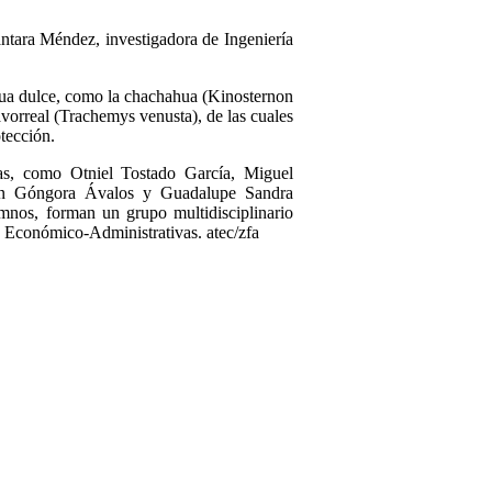
ántara Méndez, investigadora de Ingeniería
 agua dulce, como la chachahua (Kinosternon
pavorreal (Trachemys venusta), de las cuales
tección.
cas, como Otniel Tostado García, Miguel
en Góngora Ávalos y Guadalupe Sandra
mnos, forman un grupo multidisciplinario
s Económico-Administrativas. atec/zfa