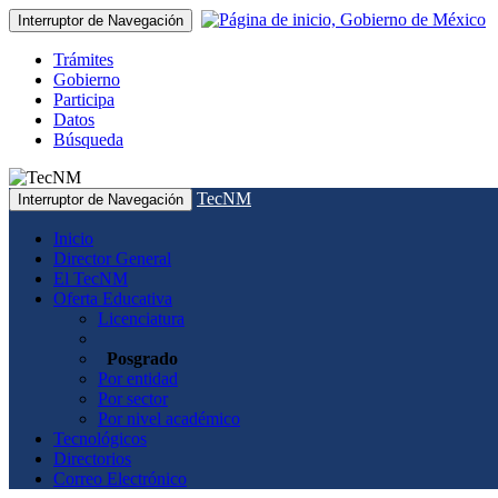
Interruptor de Navegación
Trámites
Gobierno
Participa
Datos
Búsqueda
TecNM
Interruptor de Navegación
Inicio
Director General
El TecNM
Oferta Educativa
Licenciatura
Posgrado
Por entidad
Por sector
Por nivel académico
Tecnológicos
Directorios
Correo Electrónico