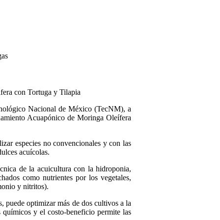
gas
era con Tortuga y Tilapia
nológico Nacional de México (TecNM), a
chamiento Acuapónico de Moringa Oleífera
lizar especies no convencionales y con las
ulces acuícolas.
nica de la acuicultura con la hidroponia,
hados como nutrientes por los vegetales,
nio y nitritos).
, puede optimizar más de dos cultivos a la
 químicos y el costo-beneficio permite las