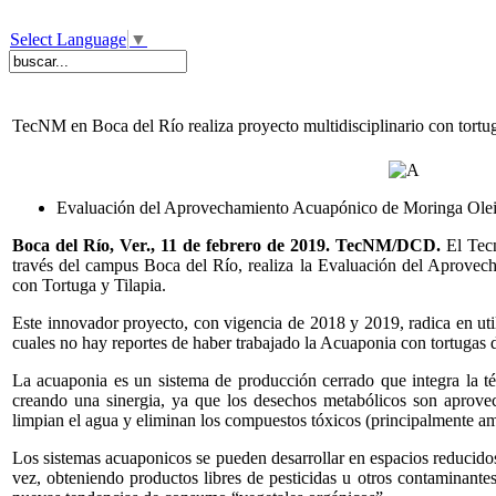
Select Language
▼
TecNM en Boca del Río realiza proyecto multidisciplinario con tortu
Evaluación del Aprovechamiento Acuapónico de Moringa Oleif
Boca del Río, Ver., 11 de febrero de 2019. TecNM/DCD.
El Tec
través del campus Boca del Río, realiza la Evaluación del Aprove
con Tortuga y Tilapia.
Este innovador proyecto, con vigencia de 2018 y 2019, radica en uti
cuales no hay reportes de haber trabajado la Acuaponia con tortugas d
La acuaponia es un sistema de producción cerrado que integra la téc
creando una sinergia, ya que los desechos metabólicos son aprovec
limpian el agua y eliminan los compuestos tóxicos (principalmente amo
Los sistemas acuaponicos se pueden desarrollar en espacios reducidos
vez, obteniendo productos libres de pesticidas u otros contaminantes