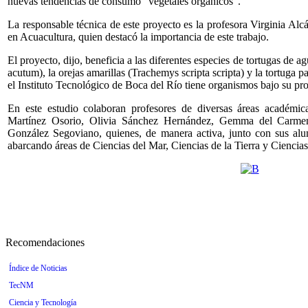
nuevas tendencias de consumo “vegetales orgánicos”.
La responsable técnica de este proyecto es la profesora Virginia Alc
en Acuacultura, quien destacó la importancia de este trabajo.
El proyecto, dijo, beneficia a las diferentes especies de tortugas de
acutum), la orejas amarillas (Trachemys scripta scripta) y la tortuga 
el Instituto Tecnológico de Boca del Río tiene organismos bajo su pro
En este estudio colaboran profesores de diversas áreas académi
Martínez Osorio, Olivia Sánchez Hernández, Gemma del Carm
González Segoviano, quienes, de manera activa, junto con sus alu
abarcando áreas de Ciencias del Mar, Ciencias de la Tierra y Ciencia
Recomendaciones
Índice de Noticias
TecNM
Ciencia y Tecnología