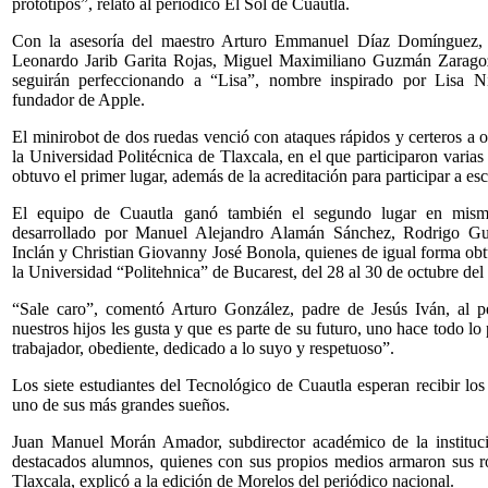
prototipos”, relató al periódico El Sol de Cuautla.
Con la asesoría del maestro Arturo Emmanuel Díaz Domínguez, 
Leonardo Jarib Garita Rojas, Miguel Maximiliano Guzmán Zarag
seguirán perfeccionando a “Lisa”, nombre inspirado por Lisa Ni
fundador de Apple.
El minirobot de dos ruedas venció con ataques rápidos y certeros a o
la Universidad Politécnica de Tlaxcala, en el que participaron varias
obtuvo el primer lugar, además de la acreditación para participar a e
El equipo de Cuautla ganó también el segundo lugar en misma 
desarrollado por Manuel Alejandro Alamán Sánchez, Rodrigo Gu
Inclán y Christian Giovanny José Bonola, quienes de igual forma obtu
la Universidad “Politehnica” de Bucarest, del 28 al 30 de octubre del
“Sale caro”, comentó Arturo González, padre de Jesús Iván, al p
nuestros hijos les gusta y que es parte de su futuro, uno hace todo 
trabajador, obediente, dedicado a lo suyo y respetuoso”.
Los siete estudiantes del Tecnológico de Cuautla esperan recibir lo
uno de sus más grandes sueños.
Juan Manuel Morán Amador, subdirector académico de la institució
destacados alumnos, quienes con sus propios medios armaron sus ro
Tlaxcala, explicó a la edición de Morelos del periódico nacional.