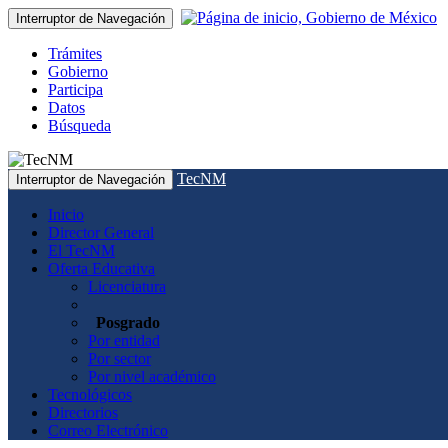
Interruptor de Navegación
Trámites
Gobierno
Participa
Datos
Búsqueda
TecNM
Interruptor de Navegación
Inicio
Director General
El TecNM
Oferta Educativa
Licenciatura
Posgrado
Por entidad
Por sector
Por nivel académico
Tecnológicos
Directorios
Correo Electrónico