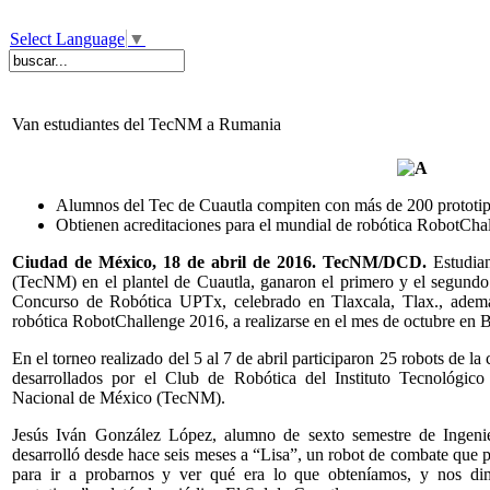
Select Language
▼
Van estudiantes del TecNM a Rumania
Alumnos del Tec de Cuautla compiten con más de 200 prototi
Obtienen acreditaciones para el mundial de robótica RobotCha
Ciudad de México, 18 de abril de 2016. TecNM/DCD.
Estudia
(TecNM) en el plantel de Cuautla, ganaron el primero y el segundo
Concurso de Robótica UPTx, celebrado en Tlaxcala, Tlax., ademá
robótica RobotChallenge 2016, a realizarse en el mes de octubre en 
En el torneo realizado del 5 al 7 de abril participaron 25 robots de l
desarrollados por el Club de Robótica del Instituto Tecnológico
Nacional de México (TecNM).
Jesús Iván González López, alumno de sexto semestre de Ingenie
desarrolló desde hace seis meses a “Lisa”, un robot de combate que 
para ir a probarnos y ver qué era lo que obteníamos, y nos d