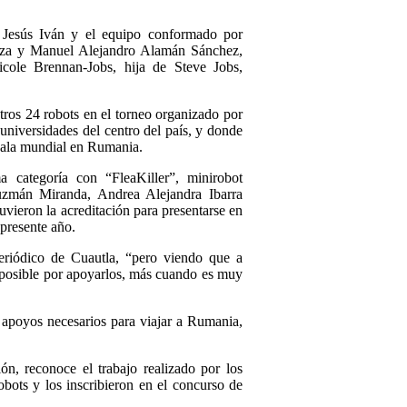
Jesús Iván y el equipo conformado por
oza y Manuel Alejandro Alamán Sánchez,
cole Brennan-Jobs, hija de Steve Jobs,
tros 24 robots en el torneo organizado por
 universidades del centro del país, y donde
scala mundial en Rumania.
categoría con “FleaKiller”, minirobot
zmán Miranda, Andrea Alejandra Ibarra
vieron la acreditación para presentarse en
 presente año.
eriódico de Cuautla, “pero viendo que a
lo posible por apoyarlos, más cuando es muy
s apoyos necesarios para viajar a Rumania,
n, reconoce el trabajo realizado por los
bots y los inscribieron en el concurso de