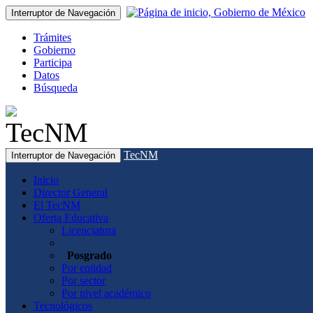
Interruptor de Navegación
Trámites
Gobierno
Participa
Datos
Búsqueda
TecNM
Interruptor de Navegación
Inicio
Director General
El TecNM
Oferta Educativa
Licenciatura
Posgrado
Por entidad
Por sector
Por nivel académico
Tecnológicos