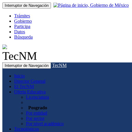
Interruptor de Navegación
Trámites
Gobierno
Participa
Datos
Búsqueda
TecNM
Interruptor de Navegación
Inicio
Director General
El TecNM
Oferta Educativa
Licenciatura
Posgrado
Por entidad
Por sector
Por nivel académico
Tecnológicos