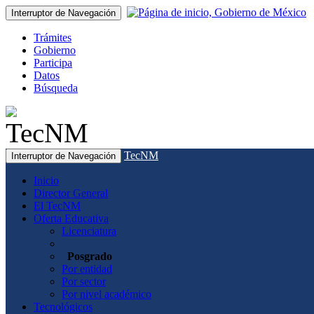
Interruptor de Navegación
Trámites
Gobierno
Participa
Datos
Búsqueda
TecNM
Interruptor de Navegación
Inicio
Director General
El TecNM
Oferta Educativa
Licenciatura
Posgrado
Por entidad
Por sector
Por nivel académico
Tecnológicos