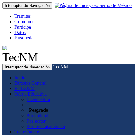
Interruptor de Navegación
Trámites
Gobierno
Participa
Datos
Búsqueda
TecNM
Interruptor de Navegación
Inicio
Director General
El TecNM
Oferta Educativa
Licenciatura
Posgrado
Por entidad
Por sector
Por nivel académico
Tecnológicos