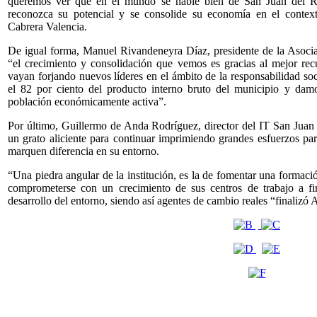
queremos ver que en el mundo se hable bien de San Juan del R
reconozca su potencial y se consolide su economía en el context
Cabrera Valencia.
De igual forma, Manuel Rivandeneyra Díaz, presidente de la Asocia
“el crecimiento y consolidación que vemos es gracias al mejor rec
vayan forjando nuevos líderes en el ámbito de la responsabilidad soc
el 82 por ciento del producto interno bruto del municipio y dam
población económicamente activa”.
Por último, Guillermo de Anda Rodríguez, director del IT San Juan 
un grato aliciente para continuar imprimiendo grandes esfuerzos pa
marquen diferencia en su entorno.
“Una piedra angular de la institución, es la de fomentar una formación
comprometerse con un crecimiento de sus centros de trabajo a fi
desarrollo del entorno, siendo así agentes de cambio reales “finalizó