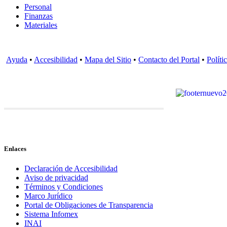
Personal
Finanzas
Materiales
Ayuda
•
Accesibilidad
•
Mapa del Sitio
•
Contacto del Portal
•
Políti
Enlaces
Declaración de Accesibilidad
Aviso de privacidad
Términos y Condiciones
Marco Jurídico
Portal de Obligaciones de Transparencia
Sistema Infomex
INAI