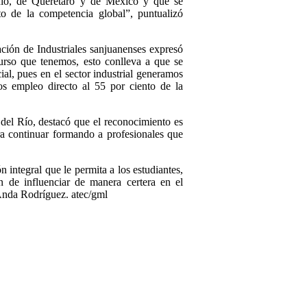
ío, de Querétaro y de México y que se
o de la competencia global”, puntualizó
ción de Industriales sanjuanenses expresó
urso que tenemos, esto conlleva a que se
ial, pues en el sector industrial generamos
os empleo directo al 55 por ciento de la
del Río, destacó que el reconocimiento es
ra continuar formando a profesionales que
 integral que le permita a los estudiantes,
n de influenciar de manera certera en el
 Anda Rodríguez. atec/gml