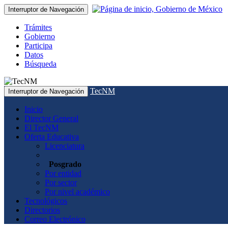
Interruptor de Navegación
Trámites
Gobierno
Participa
Datos
Búsqueda
TecNM
Interruptor de Navegación
Inicio
Director General
El TecNM
Oferta Educativa
Licenciatura
Posgrado
Por entidad
Por sector
Por nivel académico
Tecnológicos
Directorios
Correo Electrónico