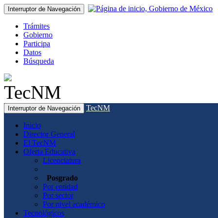
Interruptor de Navegación
Trámites
Gobierno
Participa
Datos
Búsqueda
TecNM
Interruptor de Navegación
Inicio
Director General
El TecNM
Oferta Educativa
Licenciatura
Posgrado
Por entidad
Por sector
Por nivel académico
Tecnológicos