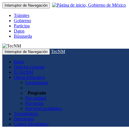
Interruptor de Navegación
Trámites
Gobierno
Participa
Datos
Búsqueda
TecNM
Interruptor de Navegación
Inicio
Director General
El TecNM
Oferta Educativa
Licenciatura
Posgrado
Por entidad
Por sector
Por nivel académico
Tecnológicos
Directorios
Correo Electrónico