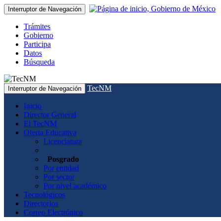
Interruptor de Navegación
Trámites
Gobierno
Participa
Datos
Búsqueda
TecNM
Interruptor de Navegación
Inicio
Director General
El TecNM
Oferta Educativa
Licenciatura
Posgrado
Por entidad
Por sector
Por nivel académico
Tecnológicos
Directorios
Correo Electrónico