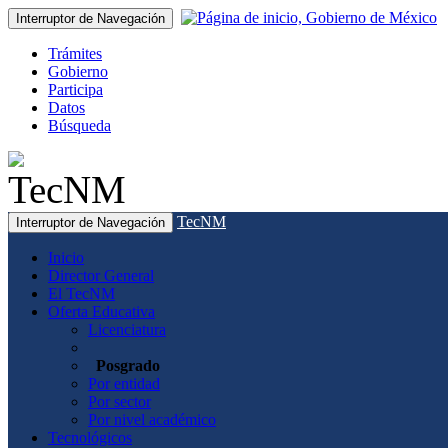
Interruptor de Navegación
Trámites
Gobierno
Participa
Datos
Búsqueda
TecNM
Interruptor de Navegación
Inicio
Director General
El TecNM
Oferta Educativa
Licenciatura
Posgrado
Por entidad
Por sector
Por nivel académico
Tecnológicos