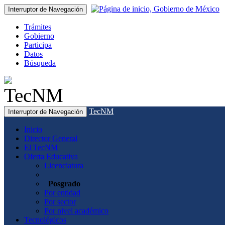
Interruptor de Navegación
Trámites
Gobierno
Participa
Datos
Búsqueda
TecNM
Interruptor de Navegación
Inicio
Director General
El TecNM
Oferta Educativa
Licenciatura
Posgrado
Por entidad
Por sector
Por nivel académico
Tecnológicos