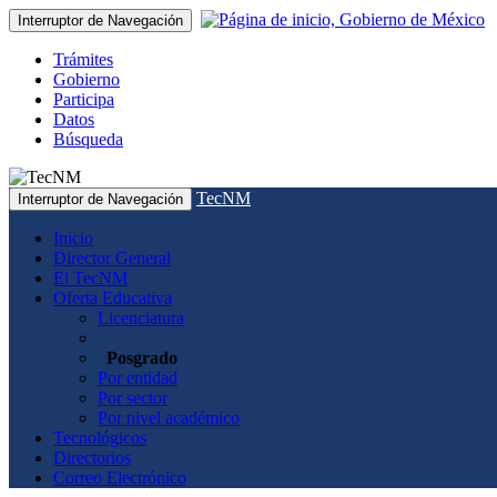
Interruptor de Navegación
Trámites
Gobierno
Participa
Datos
Búsqueda
TecNM
Interruptor de Navegación
Inicio
Director General
El TecNM
Oferta Educativa
Licenciatura
Posgrado
Por entidad
Por sector
Por nivel académico
Tecnológicos
Directorios
Correo Electrónico